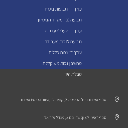
עורך דין תביעות ביטוח
תביעה נגד משרד הביטחון
עורך דין לענייני עבודה
תביעה לנכות מעבודה
עורך דין נכות כללית
מחשבון נכות משוקללת
טבלת היוון

סניף אשדוד: רח' הקליטה 3, קומה 2, (איזור הסיטי) אשדוד

סניף ראשון לציון: שד' נים 2, מגדל עזריאלי