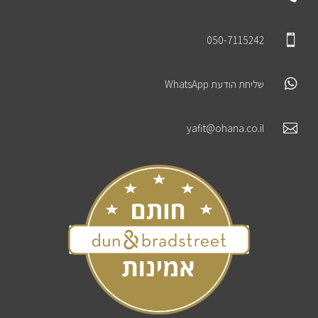

050-7115242

שליחת הודעת WhatsApp

yafit@ohana.co.il