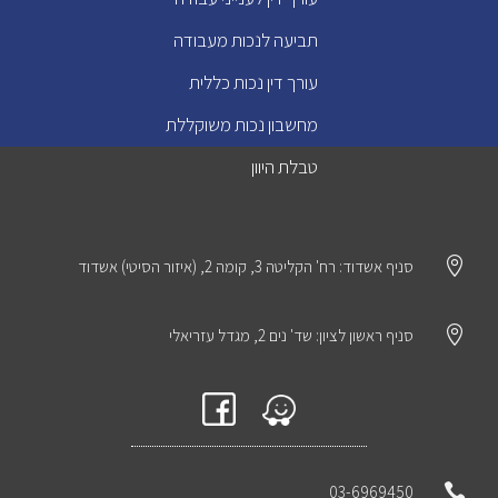
תביעה לנכות מעבודה
עורך דין נכות כללית
מחשבון נכות משוקללת
טבלת היוון

סניף אשדוד: רח' הקליטה 3, קומה 2, (איזור הסיטי) אשדוד

סניף ראשון לציון: שד' נים 2, מגדל עזריאלי

03-6969450