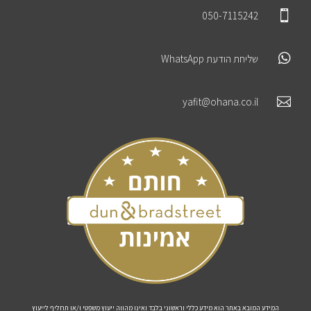

050-7115242

שליחת הודעת WhatsApp

yafit@ohana.co.il
המידע המובא באתר הוא מידע כללי וראשוני בלבד ואינו מהווה ייעוץ משפטי ו/או תחליף לייעוץ