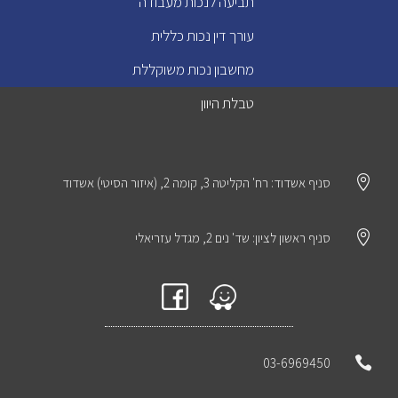
תביעה לנכות מעבודה
עורך דין נכות כללית
מחשבון נכות משוקללת
טבלת היוון

סניף אשדוד: רח' הקליטה 3, קומה 2, (איזור הסיטי) אשדוד

סניף ראשון לציון: שד' נים 2, מגדל עזריאלי

03-6969450