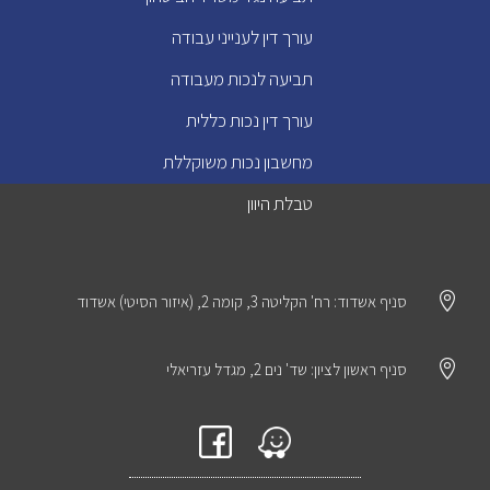
עורך דין לענייני עבודה
תביעה לנכות מעבודה
עורך דין נכות כללית
מחשבון נכות משוקללת
טבלת היוון

סניף אשדוד: רח' הקליטה 3, קומה 2, (איזור הסיטי) אשדוד

סניף ראשון לציון: שד' נים 2, מגדל עזריאלי