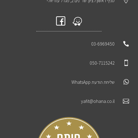

סניף ראשון לציון: שד' נים 2, מגדל עזריאלי

03-6969450

050-7115242

שליחת הודעת WhatsApp

yafit@ohana.co.il