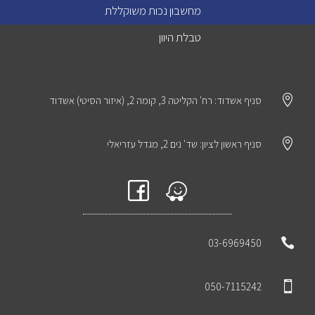
מחשבון נכות משוקללת
טבלת היוון

סניף אשדוד: רח' הקליטה 3, קומה 2, (איזור הסיטי) אשדוד

סניף ראשון לציון: שד' נים 2, מגדל עזריאלי

03-6969450

050-7115242