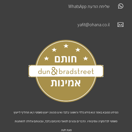

שליחת הודעת WhatsApp

yafit@ohana.co.il
המידע המובא באתר הוא מידע כללי וראשוני בלבד ואינו מהווה ייעוץ משפטי ו/או תחליף לייעוץ
משפטי לכל מקרה ונסיבותיו. הדברים נכונים למועד כתיבתם בלבד, ונכונותם עלולה להשתנות
מעת לעת.