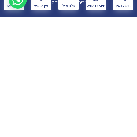
מאמרים בנושא ביטוח לאומי
חייג עכשיו
WHATSAPP
שלח מייל
איך להגיע
שלח SMS
תביעות סיעוד
עורך דין תאונות תלמידים
עורך דין תביעות ביטוח
תביעה נגד משרד הביטחון
עורך דין לענייני עבודה
תביעה לנכות מעבודה
עורך דין נכות כללית
מחשבון נכות משוקללת
טבלת היוון