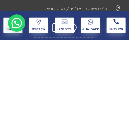

סניף ראשון לציון: שד' נים 2, מגדל עזריאלי
w




חייג עכשיו
WHATSAPP
שלח מייל
איך להגיע
שלח SMS

03-6969450

050-7115242

שליחת הודעת WhatsApp

yafit@ohana.co.il