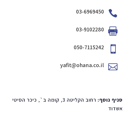
03-6969450

03-9102280

050-7115242

yafit@ohana.co.il

סניף נוסף:
רחוב הקליטה 3, קומה ב`, כיכר הסיטי
אשדוד