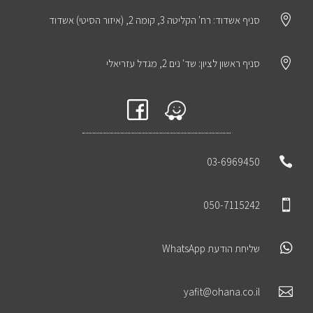

סניף אשדוד: רח' הקליטה 3, קומה 2, (איזור הסיטי) אשדוד

סניף ראשון לציון: שד' נים 2, מגדל עזריאלי

03-6969450

050-7115242

שליחת הודעת WhatsApp

yafit@ohana.co.il