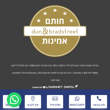
המידע המובא באתר הוא מידע כללי וראשוני בלבד ואינו מהווה ייעוץ משפטי ו/או תחליף לייעוץ
משפטי לכל מקרה ונסיבותיו. הדברים נכונים למועד כתיבתם בלבד, ונכונותם עלולה להשתנות
מעת לעת.
דרונט
דיגיטל
אוחנה ושות משרד עורכי דין © כל הזכויות שמורות
w




-
חייג עכשיו
WHATSAPP
שלח מייל
איך להגיע
שלח SMS
בניית