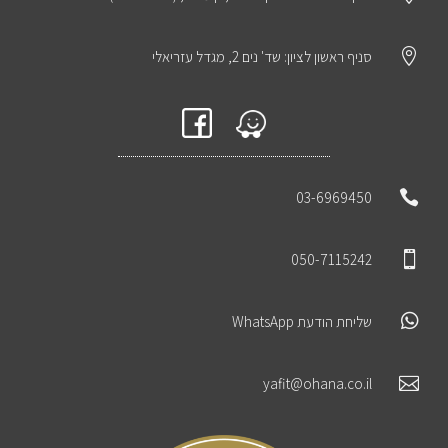

סניף ראשון לציון: שד' נים 2, מגדל עזריאלי

03-6969450

050-7115242

שליחת הודעת WhatsApp

yafit@ohana.co.il