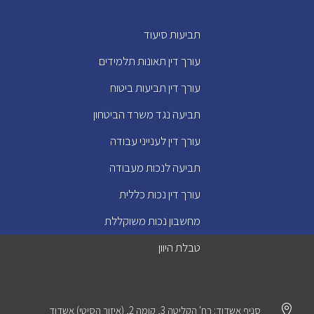
תביעות סיעוד
עורך דין תאונות תלמידים
עורך דין תביעות ביטוח
תביעה נגד משרד הביטחון
עורך דין לענייני עבודה
תביעה לנכות מעבודה
עורך דין נכות כללית
מחשבון נכות משוקללת
טבלת היוון

סניף אשדוד: רח' הקליטה 3, קומה 2, (איזור הסיטי) אשדוד