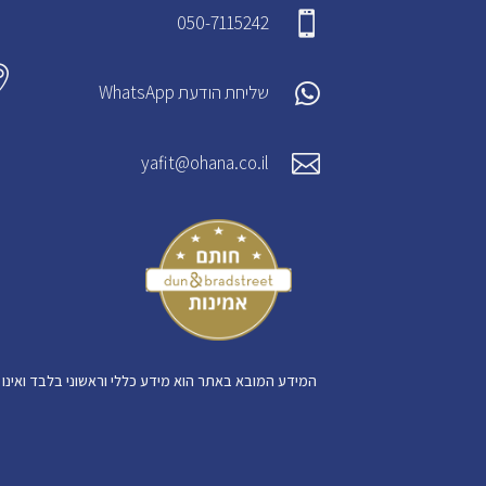

050-7115242


שליחת הודעת WhatsApp

yafit@ohana.co.il
המידע המובא באתר הוא מידע כללי וראשוני בלבד ואינו 