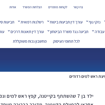
צרו קשר
לקוחות מספרים
הצלחות המשרד
אודות
נזקי גוף
עורך דין תביעות ביטוח
רשלנות רפואית
תביעות סי
 עבודה
תביעה נגד משרד הביטחון
עורך דין תאונות דרכים
עור
 רדודים
לכל תחומי העיסוק
מחשבון נכות משוקללת
יצת ראש למים רדודים
ילד בן 7 שהשתתף בקייטנה, קפץ ראש למים ו
אחראי להפעלת הקייטנה. מדובר בבריכה מיוחדת