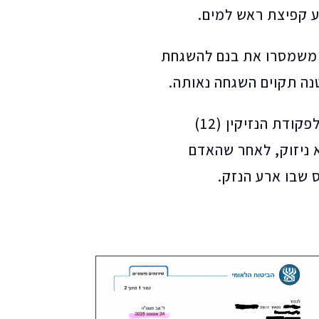
ע קפיצת ראש למים.
. משמסרו את בנם להשגחת
נה תקוים השגחה נאותה.
אין גם רשלנות תורמת לילד, לאור סעיף 64 (3) לפקודת הנזיקין (12)
ין אשם תורם לילד שלא מלאו 12 והוא ניזוק, לאחר שהאדם
 שבו ארע הנזק.