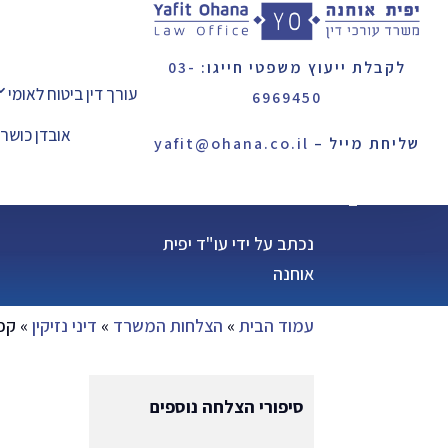
לקבלת ייעוץ משפטי חייגו:
03-
עורך דין ביטוח לאומי
6969450
אובדן כושר
שליחת מייל –
yafit@ohana.co.il
קפיצת ראש למים
נכתב על ידי עו"ד יפית
אוחנה
עמוד הבית
»
הצלחות המשרד
»
דיני נזיקין
»
קפ
סיפורי הצלחה נוספים