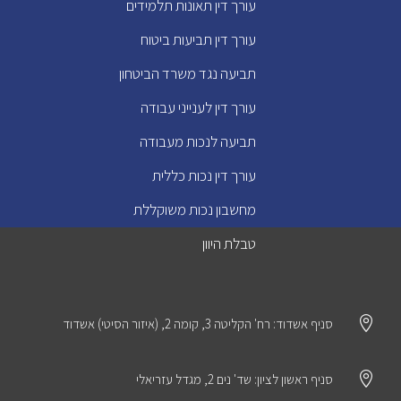
עורך דין תאונות תלמידים
עורך דין תביעות ביטוח
תביעה נגד משרד הביטחון
עורך דין לענייני עבודה
תביעה לנכות מעבודה
עורך דין נכות כללית
מחשבון נכות משוקללת
טבלת היוון

סניף אשדוד: רח' הקליטה 3, קומה 2, (איזור הסיטי) אשדוד

סניף ראשון לציון: שד' נים 2, מגדל עזריאלי