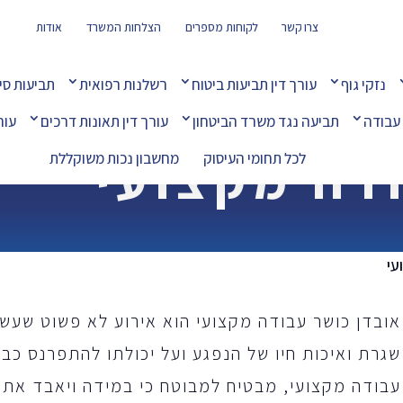
צרו קשר
לקוחות מספרים
הצלחות המשרד
אודות
נזקי גוף
עורך דין תביעות ביטוח
רשלנות רפואית
תביעות סי
 עבודה
תביעה נגד משרד הביטחון
עורך דין תאונות דרכים
עור
דה מקצועי
לכל תחומי העיסוק
מחשבון נכות משוקללת
עי
אובדן כושר עבודה מקצועי הוא אירוע לא פשוט שעשו
שגרת ואיכות חיו של הנפגע ועל יכולתו להתפרנס כבע
עבודה מקצועי, מבטיח למבוטח כי במידה ויאבד את י