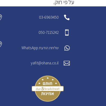
על פי חוק.


03-6969450

050-7115242


שליחת הודעת WhatsApp

yafit@ohana.co.il