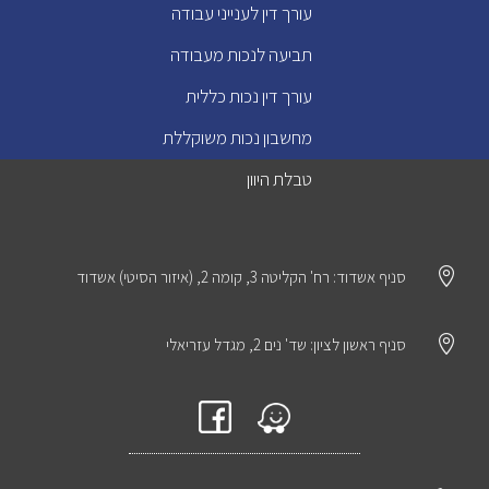
עורך דין לענייני עבודה
תביעה לנכות מעבודה
עורך דין נכות כללית
מחשבון נכות משוקללת
טבלת היוון

סניף אשדוד: רח' הקליטה 3, קומה 2, (איזור הסיטי) אשדוד

סניף ראשון לציון: שד' נים 2, מגדל עזריאלי