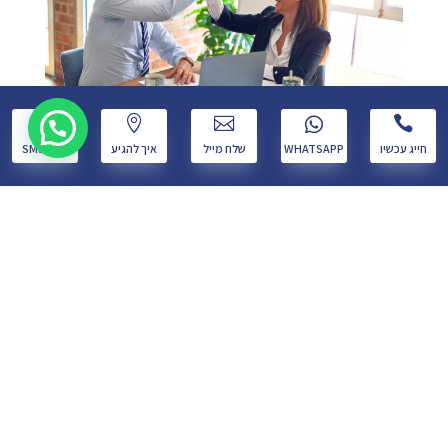
w




חייג עכשיו
WHATSAPP
שלח מייל
איך להגיע
שלח SMS
אושר ע"י ביטוח לאומי 100% נכות ללקוחה
לקוחה שקיבלה נכות זמנית מביטוח לאומי – הועברה פניה
ודרישה לנכות צמיתה קבועה והמוסד לביטוח לאומי אישר
100% נכות לצמיתות. לסיפור הצלחה >>