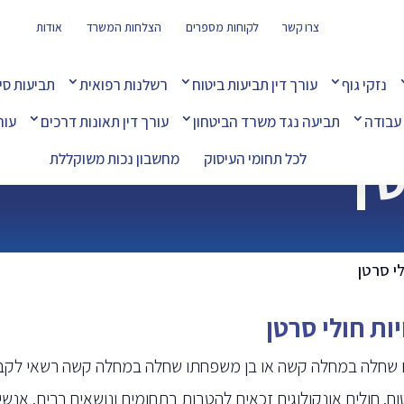
צרו קשר
לקוחות מספרים
הצלחות המשרד
אודות
נזקי גוף
עורך דין תביעות ביטוח
רשלנות רפואית
תביעות סי
 עבודה
תביעה נגד משרד הביטחון
עורך דין תאונות דרכים
עור
ן
לכל תחומי העיסוק
מחשבון נכות משוקללת
לי סרטן
יות חולי סרטן
שחלה במחלה קשה או בן משפחתו שחלה במחלה קשה רשאי לקבל זכ
וח. חולים אונקולוגים זכאים להטבות בתחומים ונושאים רבים. אנש