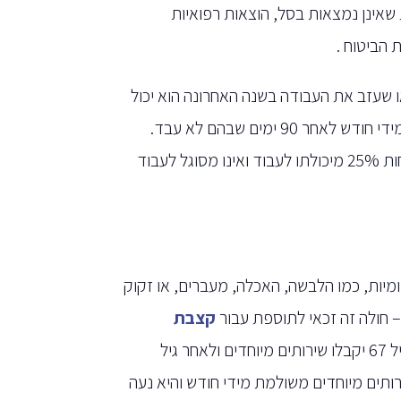
 שאינן נמצאות בסל, הוצאות רפואיות
הביטוח .
ו שעזב את העבודה בשנה האחרונה הוא יכול
לתבוע אובדן כושר עבודה מקרן הפנסיה, תשלום של עד 75% משכרו מידי חודש לאחר 90 ימים שבהם לא עבד.
מדובר בתביעת פנסיית נכות חודשית. על המבוטח להוכיח כי איבד לפחות 25% מיכולתו לעבוד ואינו מסוגל לעבוד
ומיות, כמו הלבשה, האכלה, מעברים, או זקוק
– חולה זה זכאי לתוספת עבור
קצבת
בנוסף לתשלום קצבת נכות כללית. מבוטחים עד גיל 67 יקבלו שירותים מיוחדים ולאחר גיל
ותים מיוחדים משולמת מידי חודש והיא נעה