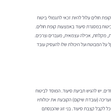
ופת חולים עלול להיות זכאי לתגמולי ביטוח
ביטוח במסגרת סיעוד באמצעות קופת חולים.
ו על 3 המבחנים מתוך 6 המבחנים : ניידות, מקלחת, אכילה עצמאית, מעברים וצרכים.
 6,000 ₪. תשלום קצבה זו תקל על המבוטח ועל היכולת שלו להעסיק עובד
דים. יש להגיש תביעת סיעוד. המוסד לביטוח
עריכה (עובדת שיקום) הקובעת את יכולותיו
ו הכלכלי, אדם יחיד המשתכר מעל 12,532 ₪ לא יוכל לקבל קצבת סיעוד. בני זוג שהכנסתם