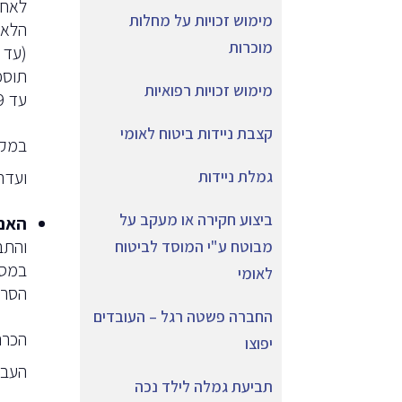
לאחר
מימוש זכויות על מחלות
הלאו
מוכרות
מימוש זכויות רפואיות
עד 7,469 ש"ח
קצבת ניידות ביטוח לאומי
במקר
ועדה
גמלת ניידות
ביצוע חקירה או מעקב על
האם 
והתב
מבוטח ע"י המוסד לביטוח
במסג
לאומי
הסרט
החברה פשטה רגל – העובדים
הכרה
יפוצו
העבוד
תביעת גמלה לילד נכה