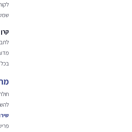
לקוח
שמשו
קרן 
בכל 
מה 
חולה
להשג
שירו
פריש