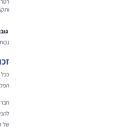
רטרו
ותקבע
גובה
נכות מ
זכו
ככל 
הפקו
חברו
להכי
של ק