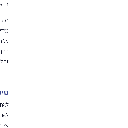
בין 1676 ₪ בין 3852 ₪ ובמקרים מסוימים מעבר לכך.
ככל 
מידי
זר לש
סיע
לאחר
לאומ