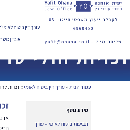
לקבלת ייעוץ משפטי חייגו:
03-
עורך דין ביטוח לאומי
6969450
אובדן כושר
שליחת מייל –
yafit@ohana.co.il
זכויות חולי סרט
עמוד הבית
»
עורך דין ביטוח לאומי
»
זכויות לחו
זכו
מידע נוסף
אדם 
תביעות ביטוח לאומי – עורך
הביט