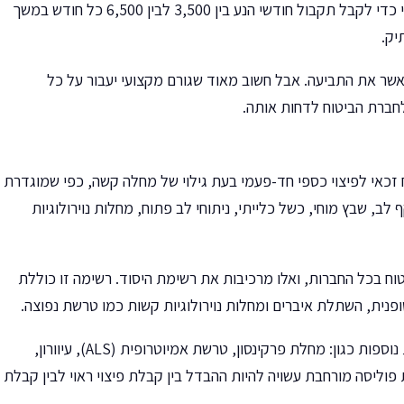
באמצעות קופת חולים או באופן פרטי כדי לקבל תקבול חודשי הנע בין 3,500 לבין 6,500 כל חודש במשך
ר את התביעה. אבל חשוב מאוד שגורם מקצועי יעבור על כל
חברת הביטוח לדחות אותה.
 זכאי לפיצוי כספי חד-פעמי בעת גילוי של מחלה קשה, כפי שמוגדרת
לב, שבץ מוחי, כשל כלייתי, ניתוחי לב פתוח, מחלות נוירולוגיות
וח בכל החברות, ואלו מרכיבות את רשימת היסוד. רשימה זו כוללת
ופנית, השתלת איברים ומחלות נוירולוגיות קשות כמו טרשת נפוצה.
לצד זאת, קיימת אפשרות להרחיב את הכיסוי הביטוחי ולכלול מחלות נוספות כגון: מחלת פרקינסון, טרשת אמיוטרופית (ALS), עיוורון,
רת פוליסה מורחבת עשויה להיות ההבדל בין קבלת פיצוי ראוי לבין קבלת