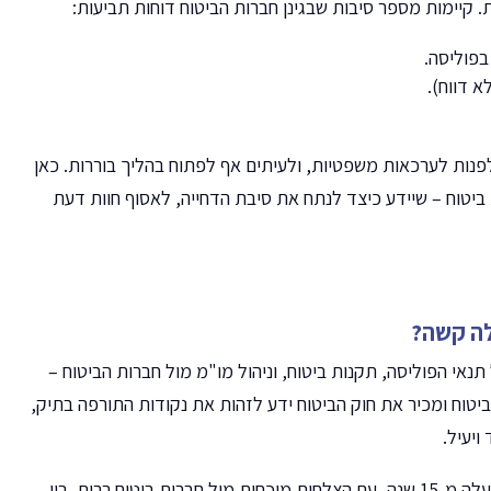
קיימות מספר סיבות שבגינן חברות הביטוח דוחות תביעות:
פוליסה.
א דווח).
פנות לערכאות משפטיות, ולעיתים אף לפתוח בהליך בוררות. כאן
 ביטוח – שיידע כיצד לנתח את סיבת הדחייה, לאסוף חוות דעת
לה קשה?
י הפוליסה, תקנות ביטוח, וניהול מו"מ מול חברות הביטוח –
יטוח ומכיר את חוק הביטוח ידע לזהות את נקודות התורפה בתיק,
ויעיל.
משרדה של עורכת הדין יפית אוחנה מתמחה בתביעות ביטוח מזה למעלה מ-15 שנה, עם הצלחות מוכחות מול חברות ביטוח רבות. בין