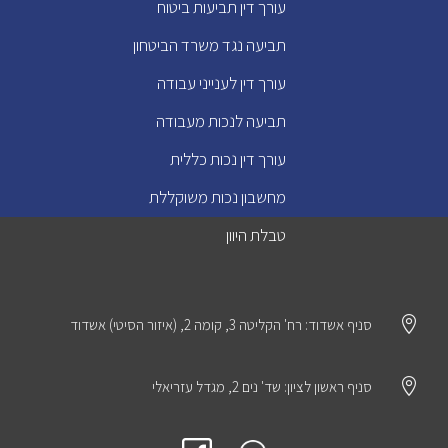
עורך דין תביעות ביטוח
תביעה נגד משרד הביטחון
עורך דין לענייני עבודה
תביעה לנכות מעבודה
עורך דין נכות כללית
מחשבון נכות משוקללת
טבלת היוון

סניף אשדוד: רח' הקליטה 3, קומה 2, (איזור הסיטי) אשדוד

סניף ראשון לציון: שד' נים 2, מגדל עזריאלי