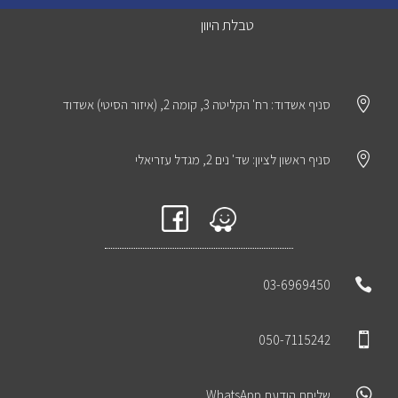
טבלת היוון

סניף אשדוד: רח' הקליטה 3, קומה 2, (איזור הסיטי) אשדוד

סניף ראשון לציון: שד' נים 2, מגדל עזריאלי

03-6969450

050-7115242

שליחת הודעת WhatsApp