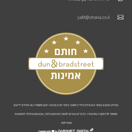

yafit@ohana.co.il
המידע המובא באתר הוא מידע כללי וראשוני בלבד ואינו מהווה ייעוץ משפטי ו/או תחליף לייעוץ
משפטי לכל מקרה ונסיבותיו. הדברים נכונים למועד כתיבתם בלבד, ונכונותם עלולה להשתנות
מעת לעת.
דרונט