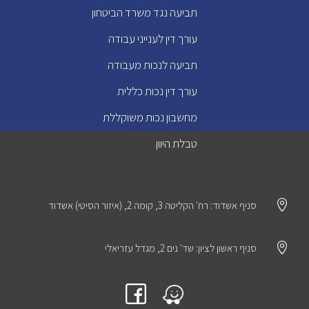
תביעה נגד משרד הביטחון
עורך דין לענייני עבודה
תביעה לנכות מעבודה
עורך דין נכות כללית
מחשבון נכות משוקללת
טבלת היוון

סניף אשדוד: רח' הקליטה 3, קומה 2, (איזור הסיטי) אשדוד

סניף ראשון לציון: שד' נים 2, מגדל עזריאלי