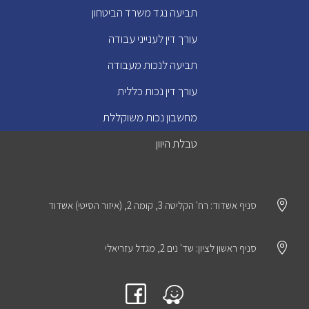
תביעה נגד משרד הביטחון
עורך דין לענייני עבודה
תביעה לנכות מעבודה
עורך דין נכות כללית
מחשבון נכות משוקללת
טבלת היוון

סניף אשדוד: רח' הקליטה 3, קומה 2, (איזור הסיטי) אשדוד

סניף ראשון לציון: שד' נים 2, מגדל עזריאלי